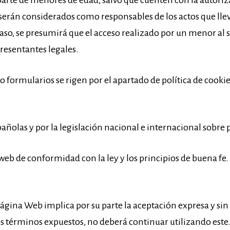
parte de menores de edad, salvo que cuenten con la autoriza
s serán considerados como responsables de los actos que lle
so, se presumirá que el acceso realizado por un menor al s
presentantes legales.
s o formularios se rigen por el apartado de política de cooki
spañolas y por la legislación nacional e internacional sobre 
 web de conformidad con la ley y los principios de buena fe.
 página Web implica por su parte la aceptación expresa y sin
los términos expuestos, no deberá continuar utilizando este