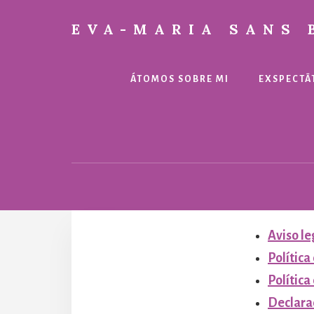
Skip
to
EVA-MARIA SANS 
content
Poesía
de
autora
ÁTOMOS SOBRE MI
EXSPECTĀ
Aviso le
Política
Política
Declarac